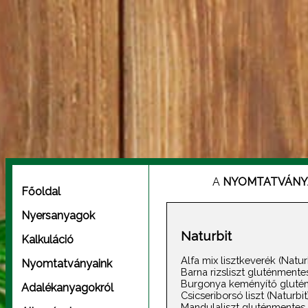
A
NYOMTATVÁNY
Főoldal
Nyersanyagok
Naturbit
Kalkuláció
Alfa mix lisztkeverék (Natur
Nyomtatványaink
Barna rizsliszt gluténmentes
Burgonya keményítő glutén
Adalékanyagokról
Csicseriborsó liszt (Naturbit
Mandulaliszt gluténmentes 