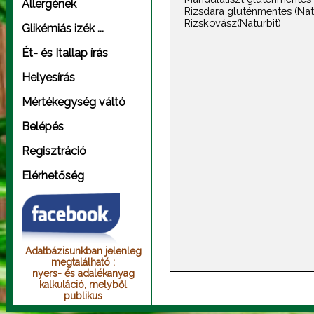
Allergének
Rizsdara gluténmentes (Nat
Rizskovász(Naturbit)
Glikémiás izék ...
Ét- és Itallap írás
Helyesírás
Mértékegység váltó
Belépés
Regisztráció
Elérhetőség
Adatbázisunkban jelenleg
megtalálható :
nyers- és adalékanyag
kalkuláció, melyből
publikus