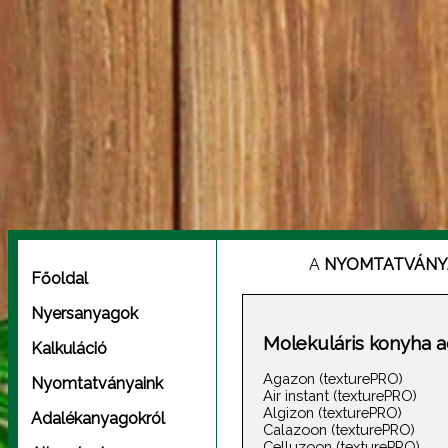
A
NYOMTATVÁNY
Főoldal
Nyersanyagok
Molekuláris konyha 
Kalkuláció
Agazon (texturePRO)
Nyomtatványaink
Air instant (texturePRO)
Algizon (texturePRO)
Adalékanyagokról
Calazoon (texturePRO)
Celluzoon (texturePRO)