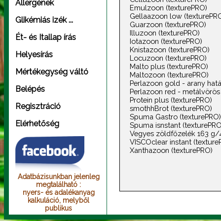
Allergének
Emulzoon (texturePRO)
Gellaazoon low (texturePR
Glikémiás izék ...
Guarzoon (texturePRO)
Illuzoon (texturePRO)
Ét- és Itallap írás
Iotazoon (texturePRO)
Knistazoon (texturePRO)
Helyesírás
Locuzoon (texturePRO)
Malto plus (texturePRO)
Mértékegység váltó
Maltozoon (texturePRO)
Perlazoon gold - arany hatá
Belépés
Perlazoon red - metálvörös 
Protein plus (texturePRO)
Regisztráció
smothhBrot (texturePRO)
Spuma Gastro (texturePRO)
Elérhetőség
Spuma isnstant (texturePRO
Vegyes zöldfőzelék 163 g/
VISCOclear instant (textur
Xanthazoon (texturePRO)
Adatbázisunkban jelenleg
megtalálható :
nyers- és adalékanyag
kalkuláció, melyből
publikus