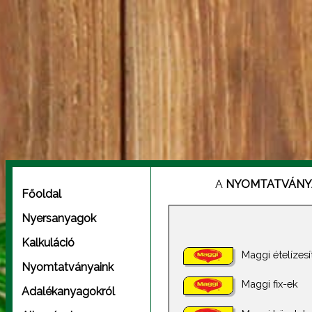
A
NYOMTATVÁNY
Főoldal
Nyersanyagok
Kalkuláció
Maggi ételízesí
Nyomtatványaink
Maggi fix-ek
Adalékanyagokról