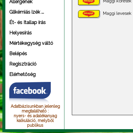
Maggi köretek
Allergének
Glikémiás izék ...
Maggi levesek 
Ét- és Itallap írás
Helyesírás
Mértékegység váltó
Belépés
Regisztráció
Elérhetőség
Adatbázisunkban jelenleg
megtalálható :
nyers- és adalékanyag
kalkuláció, melyből
publikus